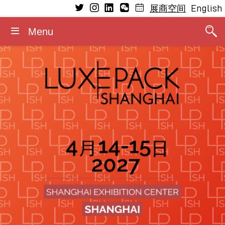
English
展商空间
Menu
参观
参展
了解
媒体
基本信息
研讨会
研讨会
展商
为何参展
新闻稿
开放日期及时间
研讨会日程
2026演讲嘉宾
寻氛站
寻氛站
2026媒体合作伙伴
入场规则
寻氛站工作坊日
奢侈品包装绿色革命大奖
为何参观
展商类型
照片/视频
住宿
2026顾问委员会
敬请关注最新展会信息及亮点
展位信息
展览标识/横幅标识
联系方式