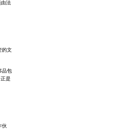
项由法
变的文
侈品包
—正是
作伙