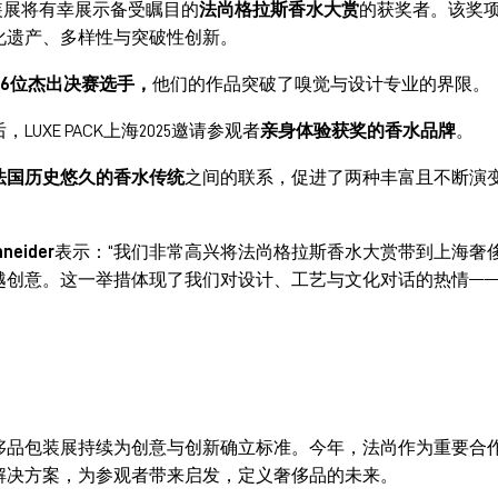
装展将有幸展示备受瞩目的
法尚格拉斯香水大赏
的获奖者。该奖
化遗产、多样性与突破性创新。
36位杰出决赛选手，
他们的作品突破了嗅觉与设计专业的界限。
，LUXE PACK上海2025邀请参观者
亲身体验获奖的香水品牌
。
法国历史悠久的香水传统
之间的联系，促进了两种丰富且不断演
eider
表示：“我们非常高兴将法尚格拉斯香水大赏带到上海奢
越创意。这一举措体现了我们对设计、工艺与文化对话的热情—
侈品包装展持续为创意与创新确立标准。今年，法尚作为重要合
解决方案，为参观者带来启发，定义奢侈品的未来。