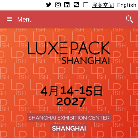
English
展商空间
Menu
参观
参展
了解
媒体
基本信息
研讨会
研讨会
展商
为何参展
新闻稿
开放日期及时间
研讨会日程
2026演讲嘉宾
寻氛站
寻氛站
2026媒体合作伙伴
入场规则
寻氛站工作坊日
奢侈品包装绿色革命大奖
为何参观
展商类型
照片/视频
住宿
2026顾问委员会
敬请关注最新展会信息及亮点
展位信息
展览标识/横幅标识
联系方式