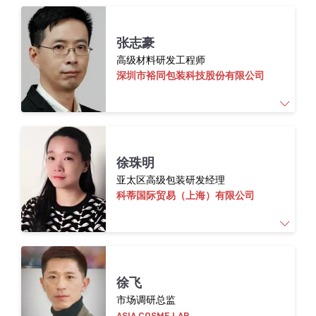
张志豪
高级材料研发工程师
具有在奢侈品行业工作二十多年的经验，主要
深圳市裕同包装科技股份有限公司
负责公司在亚洲的化妆品包装的创新，开发及
采购，并且主导公司环保设计战略在亚洲的包
材产品的实施，以及在企业社会责任合规性方
面，帮助供应商持续改进。
作为裕同环保研究院高级材料研发工程师，张
徐珠明
志豪专注于环保新材料和相应产品的开发，特
亚太区高级包装研发经理
别在合成生物学、酶工程以及产品生命周期评
科蒂国际贸易（上海）有限公司
价方面有深入研究。
徐珠明，科蒂亚太区高级包装研发经理。曾任
徐飞
职迪奥、露华浓、联合利华，拥有20多年美妆
市场调研总监
行业包装研发经验。
ASIA COSME LAB