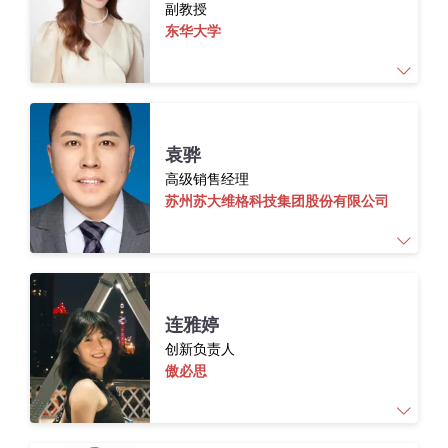
副教授
生物技术应用于传统材料产业的绿色升级。并
东华大学
通过
与非粮生物质开拓了低碳
甚至负碳排放
在
生物材料中的产业化新方向。
袁姝
,
毕业于同济大学设计创意学院，英国剑桥
袁骅
大学、德国奥芬巴赫设计学院访问学者。
高级销售经理
苏州苏大维格科技集团股份有限公司
从事包容性设计研究及用户体验设计逾十年，
对弱势群体的关注，让我意识到向善设计的社
会意义与商业价值，积极探索多合作方参与的
包容性设计共创研究和实践。同时，重视系统
性思维，对全局思考的服务设计和以解决问题
袁骅，现任苏州苏大维格科技集团股份有限公
连雅婷
为目的的设计思维方法有着浓厚兴趣。在包容
司销售经理，长期专注高端微纳光学包装材料
创新负责人
性设计与服务设计、体验设计方向上的设计实
与奢侈品包装解决方案的市场推广与技术落
傲必思
践，指导学生共获得了全国各类设计专业奖项
地，在高端品牌包装创新、防伪设计及绿色材
40
余项。
料应用领域拥有丰富实践经验。