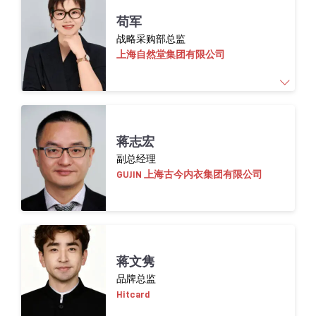
胡钰琬是 HY NEXUS 创始人。HY NEXUS 是一家
苟军
专注于全球生活方式品牌的研究与战略咨询机
战略采购部总监
构，致力于挖掘市场趋势与消费者洞察，帮助
上海自然堂集团有限公司
品牌确立策略、构建价值，重点关注新兴消费
领域。
她拥有十余年国际商业经验，长期深耕国际市
场研究与品牌战略。职业生涯始于香氛行业，
超15年的美妆行业经验，全面负责集团直采和
蒋志宏
后拓展至市场咨询与战略顾问领域，服务客户
间采品类的战略采购业务。擅长通过战略采购
副总经理
包括欧舒丹、欧莱雅等国际集团，项目经验覆
工具体系，整合创新资源，推动实现品类管理
GUJIN 上海古今内衣集团有限公司
盖时尚、奢侈品、葡萄酒与烈酒、个人护理等
策略的制定与优化，助力企业总拥有成本管理
多个领域。
和最大价值创造。
精通英、法、汉语，擅长跨市场与跨文化协
作，她与多元利益相关方高效沟通，推动企业
蒋文隽
将市场与消费者洞察转化为清晰、可落地的品
品牌总监
牌战略。
Hitcard