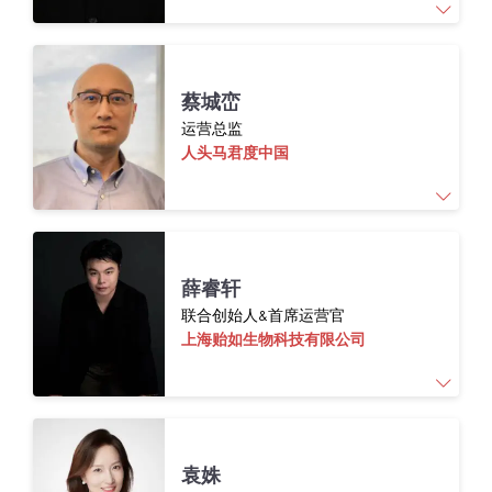
蒋文隽
,
Hitcard
/ CENÈSE
品牌总监。毕业于美
蔡城峦
国
Babson
College
，
Babson
College
连续
29
年
运营总监
被
U.S. News & World Report
评为全美创业学排名
人头马君度中国
第一。职业经历横跨咨询、创业与品牌管理领
域：曾任职于怡安（
Aon
），为知名民营企业
及境内外上市公司提供高管薪酬、长期激励等
方面的咨询服务。此后创立上海柒分吃，全面
在高端洋酒行业有19年供应链管理经验和13年
负责品牌经营与业务管理。凭借多年品牌战
薛睿轩
的包装采购开发经验
略、商业运营与整合营销经验，擅长以商业及
联合创始人&首席运营官
消费者视角推动品牌建设，从品牌定位、业务
上海贻如生物科技有限公司
规划到项目落地的全链路管理及
系统化增长。
薛睿轩
作为贻如生物
的联合创始人，聚焦于合
袁姝
成生物学与新材料领域的交叉创新，致力于将