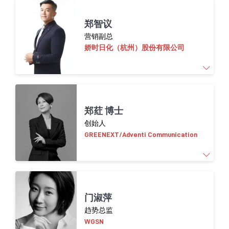
连雅婷，
毕业于
清华大学
和
伦敦艺术大学，现
郑智议
任傲必思
创新负责人。主要负责可持续材料的
营销副总
研发与设计，推动再生材料在商业空间、建筑
娇时日化（杭州）股份有限公司
和产品中的落地应用。她在项目中统筹材料
研
发和应用
、技术转化与工艺优化，协调品牌
方、制造商与设计师之间的合作，确保材料的
环保性能与商业可行性。具备跨学科整合能
超过
15
年的全球营销与销售经验。
熟悉全球美
力，专注于构建符合行业标准的循环材料体系
郑荭 博士
妆趋势、产品及消费者洞察。
与应用机制。
创始人
GREENEXT/Adventi Communication
曾合作的品牌包括：欧莱雅
(L’OR
É
AL)
、路
威酩
轩
(LVMH)
、资生堂
(Shiseido)
、爱茉莉
太平洋
(Amore Pacific)
、玫琳凯
(Mary
Kay)
、科蒂
(Coty)
郑荭女士是东京大学都市与环境工程博士，曾
门淑萍
以及
国内
Mistine
& Babi，
悠宜等快消品牌。
任职巴黎高等矿业学院教师和研究员
，
十余年
趋势总监
从事环保相关教育及科研工作。
1995
年她作为
WGSN