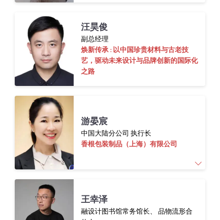
汪昊俊
聚焦在纸艺创作领域，通过对纸材料、纸器、
副总经理
纸灯、纸装置、纸在室内设计的应用等领域的
焕新传承 : 以中国珍贵材料与古老技
研究，持续探索关于纸的一切设计应用的可能
艺，驱动未来设计与品牌创新的国际化
性。
之路
游晏宸
中国大陆分公司 执行长
香根包装制品（上海）有限公司
20余年化妆品行业经验，兼具国际化视野与全
王幸泽
链路实战。擅长国际资源整合与本土落地，具
融设计图书馆常务馆长、 品物流形合