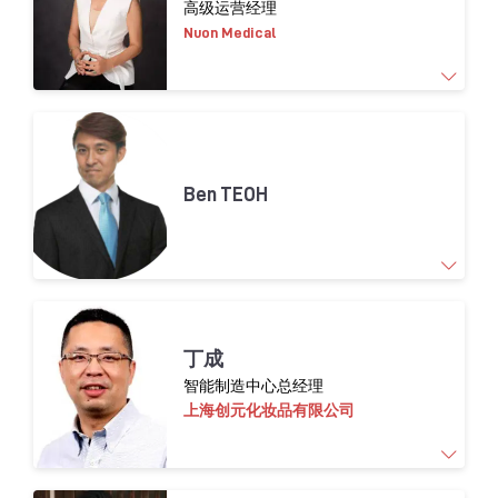
高级运营经理
展愿景、资源实力与市场目标。凭借逾 15 年的
Nuon Medical
化妆品行业深耕经验及强大的专业合作伙伴网
络，我们为品牌提供务实高效的全流程指导，
助力其在法国及欧洲市场实现稳健且可持续的
布局。
戴安娜·罗德里格斯 是Nuon Medical的高级运营
官网：www.f-beautyconnect.fr
经理，她负责设计与实施运营系，打通公司技
术嵌入式化妆品应用工具在销售、研发及制造
Ben TEOH
端的全链路协同。
拥有逾 7 年中国制造业生态下的供应链管理与
产品开发经验，专注搭建产业基础设施，助力
创新产品从客户概念落地，最终实现规模化量
产与市场交付。
Ben TEOH 是一位资深顾问，在法规事务、质量
保证、技术创新及运营管理领域拥有超过 27 年
丁成
专业经验。
智能制造中心总经理
他以推动卓越合规、构建战略体系、优化业务
流程著称，成功驾驭全球复杂法规框架，助力
上海创元化妆品有限公司
企业实现战略目标。凭借丰富经验，他为各行
业企业提供咨询与协作服务，量身定制战略洞
见与解决方案，应对其独特挑战。
Ben TEOH 具备出色的团队领导、流程改进实施