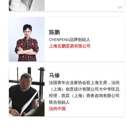
东京大学的代表之一，参加了在瑞士举办的第
一届可持续发展论坛
。
2004
年
，
郑女士创立精品品牌传播公司
Adventi Communication
，为众多奢侈品和精品
在时尚行业拥有超过15年的工作经验，对全球
陈鹏
品牌提供整合营销的策略咨询及项目执行服
趋势和中国本土市场需求有着深入的见解和洞
CHENPENG品牌创始人
务
。
察。作为中国区趋势总监，她主攻设计开发和
上海玄鹏贸易有限公司‌
趋势分析，并为客户提供相应的商业策略。
2019
年
，
她创立了
GREENEXT
这一助力推动可持
续变革的整合平台
。
Maggie负责转化WGSN的国际权威、前沿趋
势，为中国本土品牌提供建议，并针对客户特
马修
定需求提供专业指导。
法国青年企业家协会驻上海主席，法尚
（上海）创意设计有限公司大中华区总
经理，凯弈（上海）商务咨询有限公司
联合创始人
法尚中国