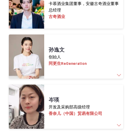
目经理。七年来，她专注于解码中国市场并分
卡慕酒业集团董事，安徽古奇酒业董事
总经理
析消费趋势，将营销专长与敏锐的美学感知力
古奇酒业
相结合。她拥有浙江理工大学时装设计学士学
位，以及巴黎ISEM国际时尚与奢侈品牌管理硕
士学位。
孙逸文
创始人
同更生ReGeneration
作为中国时尚产业的可持续推动者，孙逸文在
岑瑛
拥有9年纽约的学习与行业经验后，于2020年创
开发及采购部高级经理
立可持续平台“同更生”，后曾任WWD China Z世
香奈儿（中国）贸易有限公司
代内容主编。目前，她致力于推动时尚产业的
供应链绿色转型。