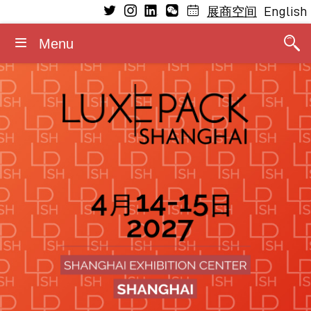
English
展商空间
Menu
参观
参展
了解
媒体
基本信息
研讨会
研讨会
展商
为何参展
新闻稿
开放日期及时间
研讨会日程
2026演讲嘉宾
寻氛站
寻氛站
2026媒体合作伙伴
入场规则
寻氛站工作坊日
奢侈品包装绿色革命大奖
为何参观
展商类型
照片/视频
住宿
2026顾问委员会
敬请关注最新展会信息及亮点
展位信息
展览标识/横幅标识
联系方式