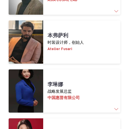
亚洲化妆品趋势专家
本弗萨利
深耕中国化妆品市场趋势研究逾17年
时装设计师，创始人
Atelier Fusari
自2009年起担任Asia Cosme Lab 亚洲市场调研
总监，徐飞先生长期关注亚洲化妆品市场的演
变，深度研究消费者洞察与产品创新，尤其专
注于中国美妆趋势，助力品牌精准布局，抢占
市场先机。
李琳娜
战略发展总监
毕业于广东外语外贸大学及法国著名商学院
中国惠普有限公司
ESCP-EUROPE，徐飞先生精通中、法、英三国
语言，在化妆品产品创新、市场趋势走向、消
费者心理及市场战略等方面拥有丰富的经验。
作为行业专家，徐飞受邀担任众多国际顶级美