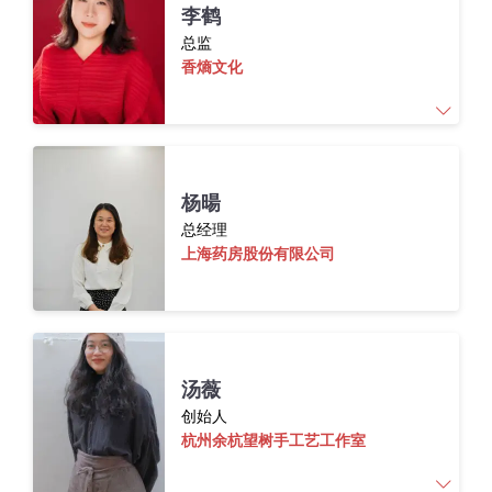
李琳娜
，
惠普
Indigo
战略发展总监，拥有丰富
李鹤
妆峰会的主讲嘉宾，包括Cosmoprof Asia（亚洲
的数字印刷包装行业经验，参与
“World
总监
美容展），In-Cosmetics（国际化妆品原料
Label
Awards”
亚洲评审工作
(2012-2017);
携手
香熵文化
展），China Beauty Expo（中国美容博览会），
WARC
共同推出
“
ROl
of
indigo Digital Print”
研究白
国际化妆品创新大会（International Cosmetics
皮书
;HP GARAGE
品牌创意车库负责人，与世
Innovation Conference）,巴黎香氛创新峰会
界
500
强品牌一同打造众多经典的品牌包装创
（Fragrance Innovation Summit）等。
新案例。
李鹤女士是法国第五感调香学院中国校区校长
凭借深刻的行业洞察和前瞻性视角，他帮助品
杨暘
与法国自然医学与人类医学学院中国校区校
牌深入理解中国市场趋势，制定高效的市场策
总经理
长。她研习与实践调香艺术及芳香疗法十余
上海药房股份有限公司
略。
年，师出英法等多位国际顶尖大师，是国内少
有的将调香与芳疗完美结合的业内专家，以大
徐飞的研究领域涵盖化妆品各品类的创新、消
量实际个案为依托创立了“香气心理学”，是将
费趋势及市场动态，致力于为品牌提供精准的
香气从嗅觉审美的层面升华到以香气疗愈人的
市场洞察与创新战略，推动行业发展，引领美
情绪和心理，并系统化此学科的国内第一人。
妆行业迈向新高度。
汤薇
创始人
杭州余杭望树手工艺工作室