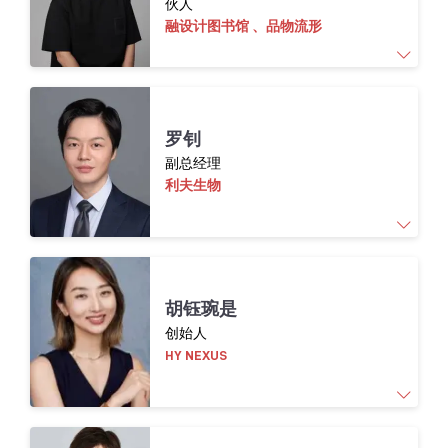
伙人
备配方、包材、成品的一站式服务能力，在连
融设计图书馆 、品物流形
接全球供应链与本土品牌方面经验丰富。
带领团队完成中国32个省份（地区）传统⼿⼯
罗钊
艺材料的考察
副总经理
探索建⽴中国传统⼿⼯艺材料解构研究⽅法和
利夫生物
材料体系
推动全球设计师对中国传统材料的应⽤
推动融设计图书馆的建⽴、运营以及品物流形
PINWU对于传统材料应⽤的商业探索
曾在字节跳动负责前沿科技投资，并作为创始
胡钰琬是
成员设立锦秋基金，参与过20余家企业的投
创始人
资。目前负责利夫生物的战略规划、市场拓展
HY NEXUS
和应用研发。推动了利夫生物与众多国内外大
型食品饮料企业、纺织服装企业、化学品企业
的战略合作，推动了呋喃生物基材料在包装、
纤维、功能性化学品等领域的落地。