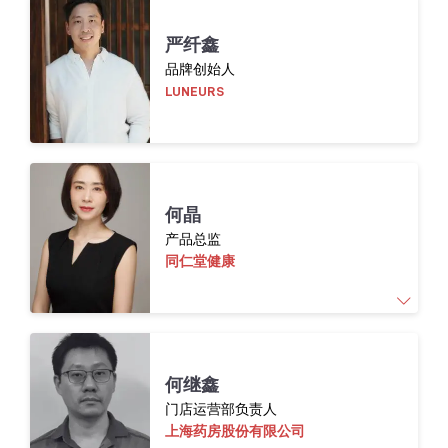
能力，并严格确保符合国际法规标准。他积极
主动的工作方式与快速适应行业动态变化的能
跨国企业累计20+年工作经历，涵盖技术、业
力，使其成为值得信赖的合作伙伴，帮助企业
严纤鑫
在满足合规要求的同时，实现增长与盈利提
务、咨询和管理四大领域，擅长创新赋能组
升。
品牌创始人
织，积极引入新科技加速赋能组织，实现业务
LUNEURS
绩效改善，提升效益。
何晶
产品总监
同仁堂健康
何晶，同仁堂健康药业公司药食同源研究院产
何继鑫
品总监。用敏锐的市场洞察力，探索和创新精
门店运营部负责人
神，通过开发新兴产品和创新营销举措，使得
上海药房股份有限公司
老字号品牌在年轻群体中倍受关注，荣获政