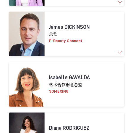
以及具有市场引领力的商业策略，驱动公司实
现可持续增长。同时，我也负责领导品牌组合
的市场营销职能，涵盖战略规划、品牌资产建
Renata Daudt
是包装与循环经济领域的专家，拥
设和数字化运营。
James DICKINSON
有化学工程与包装工程专业背景，目前正在攻
总监
我的专业背景包括在酩悦轩尼诗帝亚吉欧（隶
读循环设计方向博士学位。她在欧洲、亚洲和
F-Beauty Connect
属于LVMH集团）担任高级商业职务超过八年。
南美拥有超过十年的国际行业经验，专注于可
在这期间，我积累了深厚的专业经验，包括高
持续包装、法规合规以及循环设计策略。
端葡萄酒与烈酒产品的上市推广、高影响力市
作为
AWEN Packaging Consulting
的创始人，
场进入策略的执行，以及在大中华区及亚太市
Renata
致力于为奢侈品牌与制造商提供咨询服
F-Beauty Connect是一家总部位于巴黎的咨询机
场实现强劲的营收增长。
Isabelle GAVALDA
务，帮助其打造兼顾可持续性、法规合规与高
构，专注助力国际美妆品牌（涵盖化妆品、香
艺术合作创意总监
端消费体验的包装解决方案。
水及相关领域）成功进入法国及更广泛的欧洲
SOMEXING
市场，并实现可持续发展。我们以 360° 全方位
服务模式为核心，围绕品牌发展全周期构建四
大支柱业务：合规管理、生产供应链、营销传
播及渠道分销。
Diana RODRIGUEZ
我们为客户量身定制解决方案，精准匹配其发